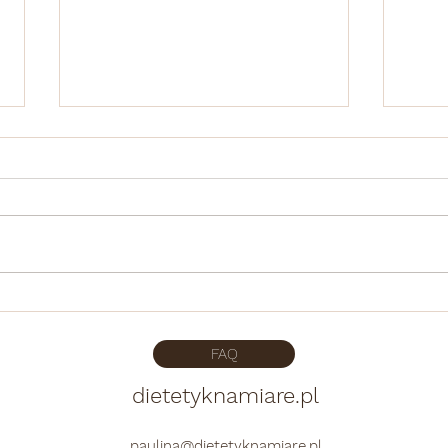
Jogurt Maluta 0%. Polecenie.
Domo
cias
FAQ
dietetyknamiare.pl
paulina@dietetyknamiare.pl