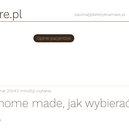
re.pl
paulina@dietetyknamiare.pl
Opinie pacjentów
mar 2024
2 minut(y) czytania
home made, jak wybiera
o