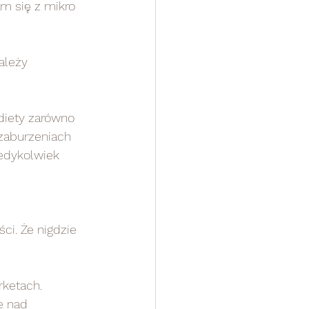
m się z mikro 
ależy 
diety zarówno 
 zaburzeniach 
edykolwiek 
ci. Że nigdzie 
ketach. 
e nad 