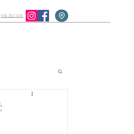
516 357 475
ć