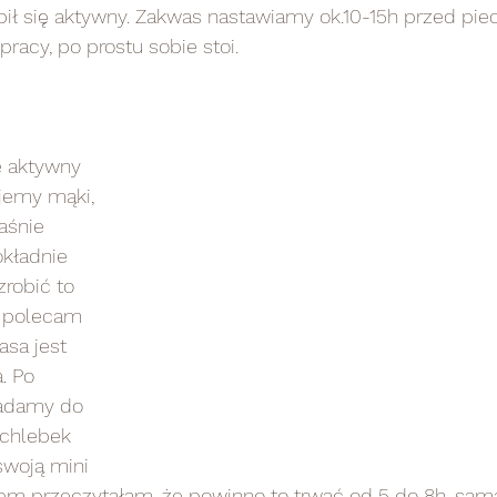
bił się aktywny. Zakwas nastawiamy ok.10-15h przed pie
racy, po prostu sobie stoi.
 aktywny 
jemy mąki, 
aśnie 
kładnie 
zrobić to 
e polecam 
sa jest 
. Po 
adamy do 
 chlebek 
swoją mini 
em przeczytałam, że powinno to trwać od 5 do 8h, sam