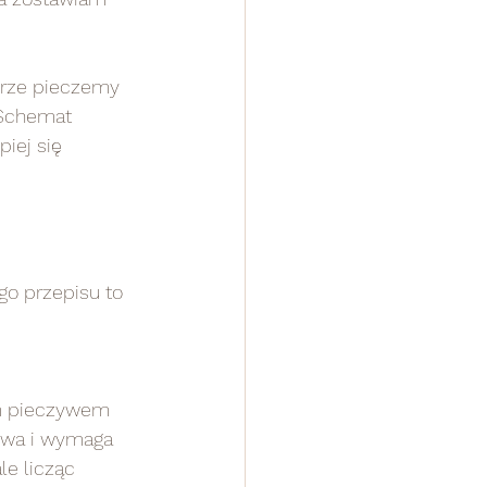
turze pieczemy 
 Schemat 
iej się 
go przepisu to 
m pieczywem 
owa i wymaga 
ale licząc 