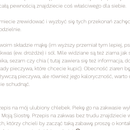
całą pewnością znajdziecie coś właściwego dla siebie. 
 umiecie zrewidować i wyzbyć się tych przekonań zachę
dzielnie.
oim składzie mąkę (im wyższy przemiał tym lepiej, p
akwas (ew. drożdże) i sól. Mile widziane są też ziarna jak 
ika, sezam czy chia ( tutaj zawiera się też informacja, do
ady pieczywa, które chcecie kupić). Obecność ziaren b
żywczą pieczywa, ale również jego kaloryczność, warto 
cie schudnąć.
pis na mój ulubiony chlebek. Piekę go na zakwasie 
 Moją Siostrę. Przepis na zakwas bez trudu znajdziecie w
, którzy chcieli by zacząć taką zabawę proszę o konta