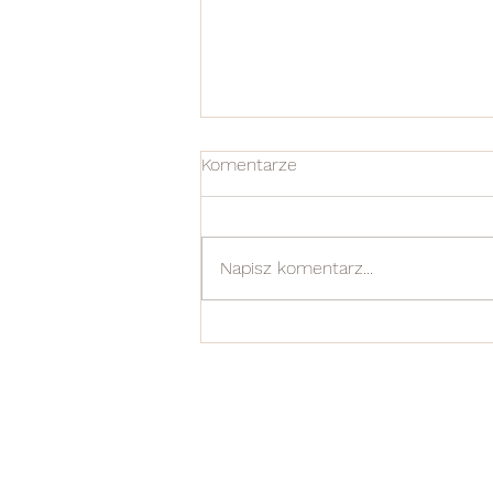
Komentarze
Napisz komentarz...
Czy sprzedaje suplementy?
Jak szybko schudnę?