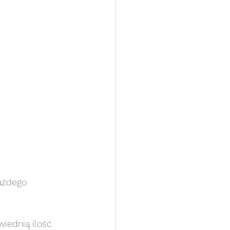
każdego
iednią ilość 