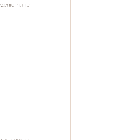
czeniem, nie 
a zostawiam 