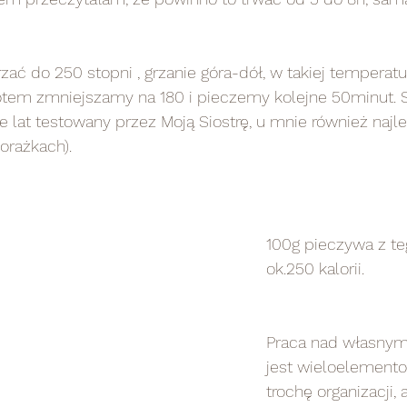
rzać do 250 stopni , grzanie góra-dół, w takiej tempera
otem zmniejszamy na 180 i pieczemy kolejne 50minut.
e lat testowany przez Moją Siostrę, u mnie również najlep
orażkach).
100g pieczywa z te
ok.250 kalorii. 
Praca nad własny
jest wieloelement
trochę organizacji, 