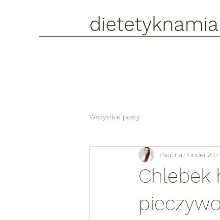
dietetyknamia
Wszystkie posty
Paulina Ponder
20 
Chlebek 
pieczyw