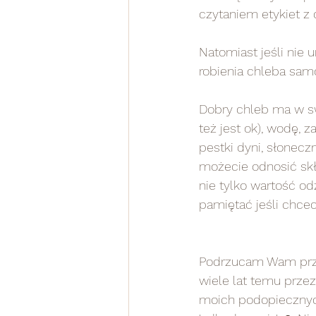
czytaniem etykiet z 
Natomiast jeśli nie
robienia chleba samo
Dobry chleb ma w sw
też jest ok), wodę, z
pestki dyni, słoneczn
możecie odnosić skł
nie tylko wartość od
pamiętać jeśli chce
Podrzucam Wam prze
wiele lat temu przez
moich podopiecznych