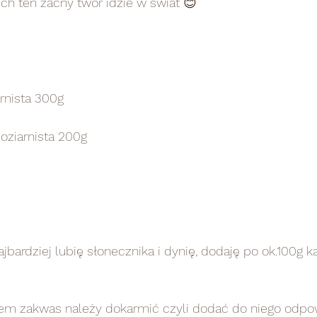
ch ten zacny twór idzie w świat 😊
rnista 300g
oziarnista 200g
najbardziej lubię słonecznika i dynię, dodaję po ok.100g 
m zakwas należy dokarmić czyli dodać do niego odpow