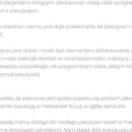
z pacjentami chcącymi zredukować masę ciała spotyka
mi z pieczywem.
e wiedzieć czemu, pokutuje przekonanie, że pieczywo n
ć.
czywo jest dobre i może być elementem zbilansowanej 
 masy ciała jak również w insulinooporności, cukrzycy,
 zasadzie wszystkiego, nie przypominam sobie, żebym ki
komuś pieczywo).
sobie, że pieczywo jest spoko pojawia się problem jakoś
arnie oszukują, a marketowe to już w ogóle samo zło.
prawdę mamy dostęp do niezłego pieczywa nawet w mar
 ma obowiązek udostępnić Nam skład, jeśli popracujeci