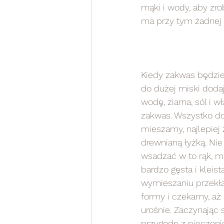
mąki i wody, aby zro
ma przy tym żadnej p
Kiedy zakwas będzie
do dużej miski doda
wodę, ziarna, sól i wł
zakwas. Wszystko do
mieszamy, najlepiej 
drewnianą łyżką. Ni
wsadzać w to rąk, ma
bardzo gęsta i kleista
wymieszaniu przekł
formy i czekamy, aż
urośnie. Zaczynając 
przygodę z pieczeni