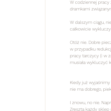
W codziennej pracy 
dramkami związany
W dalszym ciągu, ni
całkowicie wykluczy
Otóż nie. Dobre pie
w przypadku redukcji
pracy tarczycy (i w
musiała wykluczyć 
Kiedy już wyjaśnimy 
nie ma dobrego, piek
I znowu, no nie. Na
Zresztą każdy sklep