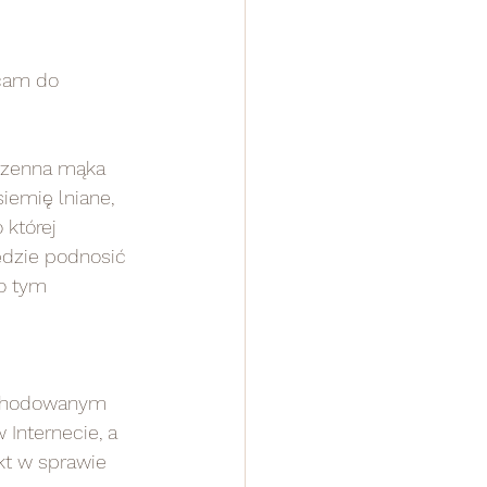
cam do 
szenna mąka 
siemię lniane, 
 której 
ędzie podnosić 
o tym 
wyhodowanym 
 Internecie, a 
kt w sprawie 