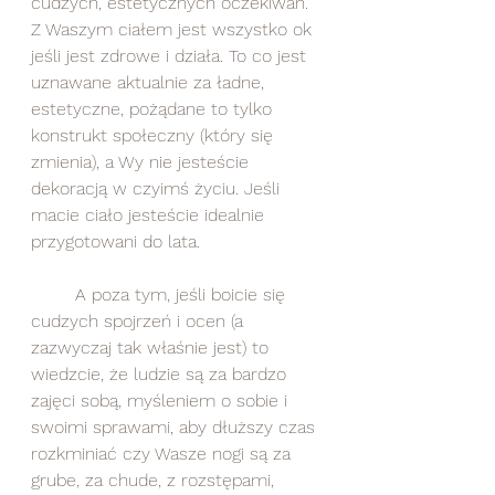
cudzych, estetycznych oczekiwań. 
Z Waszym ciałem jest wszystko ok 
jeśli jest zdrowe i działa. To co jest 
uznawane aktualnie za ładne, 
estetyczne, pożądane to tylko 
konstrukt społeczny (który się 
zmienia), a Wy nie jesteście 
dekoracją w czyimś życiu. Jeśli 
macie ciało jesteście idealnie 
przygotowani do lata.
	A poza tym, jeśli boicie się 
cudzych spojrzeń i ocen (a 
zazwyczaj tak właśnie jest) to 
wiedzcie, że ludzie są za bardzo 
zajęci sobą, myśleniem o sobie i 
swoimi sprawami, aby dłuższy czas 
rozkminiać czy Wasze nogi są za 
grube, za chude, z rozstępami, 