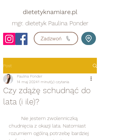
dietetyknamiare.pl
mgr. dietetyk Paulina Ponder
Zadzwoń
Post
Paulina Ponder
14 maj 2024
1 minut(y) czytania
Czy zdążę schudnąć do
lata (i ile)?
	Nie jestem zwolenniczką 
chudnięcia z okazji lata. Natomiast 
rozumiem ogólną potrzebę bardziej 