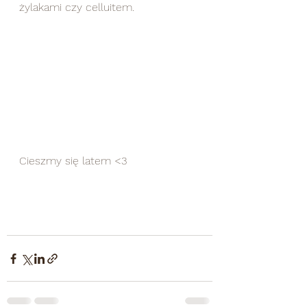
żylakami czy celluitem.
Cieszmy się latem <3