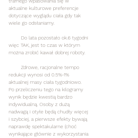
trafnego wpasowania się w 
aktualne kulturowe preferencje 
dotyczące wyglądu ciała gdy tak 
wiele go odsłaniamy.
	Do lata pozostało ok.6 tygodni 
więc TAK, jest to czas w którym 
można zrobić kawał dobrej roboty.
	Zdrowe, racjonalne tempo 
redukcji wynosi od 0.5%-1% 
aktualnej masy ciała tygodniowo. 
Po przeliczeniu tego na kilogramy 
wynik będzie kwestią bardzo 
indywidualną. Osoby z dużą 
nadwagą i otyłe będą chudły więcej 
i szybciej, a pierwsze efekty bywają 
naprawdę spektakularne (choć 
wynikające głównie z wykorzystania 