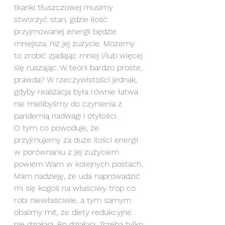
tkanki tłuszczowej musimy 
stworzyć stan, gdzie ilość 
przyjmowanej energii będzie 
mniejsza, niż jej zużycie. Możemy 
to zrobić zjadając mniej i/lub więcej 
się ruszając. W teorii bardzo proste, 
prawda? W rzeczywistości jednak, 
gdyby realizacja była równie łatwa 
nie mielibyśmy do czynienia z 
pandemią nadwagi i otyłości.
O tym co powoduje, że 
przyjmujemy za duże ilości energii 
w porównaniu z jej zużyciem 
powiem Wam w kolejnych postach. 
Mam nadzieję, że uda naprowadzić 
mi się kogoś na właściwy trop co 
robi niewłaściwie, a tym samym 
obalimy mit, że diety redukcyjne 
nie działają. Bo działają. Trzeba tylko 