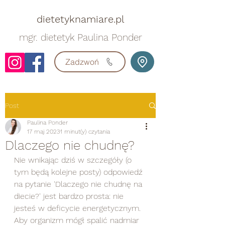
dietetyknamiare.pl
mgr. dietetyk Paulina Ponder
Zadzwoń
Post
Paulina Ponder
17 maj 2023
1 minut(y) czytania
Dlaczego nie chudnę?
Nie wnikając dziś w szczegóły (o 
tym będą kolejne posty) odpowiedź 
na pytanie 'Dlaczego nie chudnę na 
diecie?' jest bardzo prosta: nie 
jesteś w deficycie energetycznym. 
Aby organizm mógł spalić nadmiar 