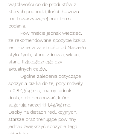
wątpliwości co do produktów z 
których pochodzi, ilości tłuszczu 
mu towarzyszącej oraz form 
podania. 
	Powinniście jednak wiedzieć, 
że rekomendowane spożycie białka 
jest różne w zależności od Naszego 
stylu życia, stanu zdrowia, wieku, 
stanu fizjologicznego czy 
aktualnych celów.
	Ogólne zalecenia dotyczące 
spożycia białka do tej pory mówiły 
o 0,8-1g/kg mc, mamy jednak 
dostęp do opracowań, które 
sugerują raczej 1,1-1,4g/kg mc. 
Osoby na dietach redukcyjnych, 
starsze oraz trenujące powinny 
jednak zwiększyć spożycie tego 
składnika.