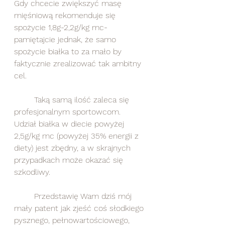
Gdy chcecie zwiększyć masę 
mięśniową rekomenduje się 
spożycie 1,8g-2,2g/kg mc- 
pamiętajcie jednak, że samo 
spożycie białka to za mało by 
faktycznie zrealizować tak ambitny 
cel. 
	Taką samą ilość zaleca się 
profesjonalnym sportowcom.
Udział białka w diecie powyżej 
2,5g/kg mc (powyżej 35% energii z 
diety) jest zbędny, a w skrajnych 
przypadkach może okazać się 
szkodliwy.
	Przedstawię Wam dziś mój 
mały patent jak zjeść coś słodkiego 
pysznego, pełnowartościowego, 