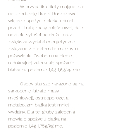
	W przypadku diety mającej na 
celu redukcję tkanki tłuszczowej 
większe spożycie białka chroni 
przed utratą masy mięśniowej, daje 
uczucie sytości na dłużej oraz 
zwiększa wydatki energetyczne 
związane z efektem termicznym 
pożywienia. Osobom na diecie 
redukcyjnej zaleca się spożycie 
białka na poziomie 1,4g-1,6g/kg mc.
	Osoby starsze narażone są na 
sarkopenię (utratę masy 
mięśniowej), ostreoporozę, a 
metabolizm białka jest mniej 
wydajny. Dla tej gruby zalecenia 
mówią o spożyciu białka na 
poziomie 1,4g-1,75g/kg mc.