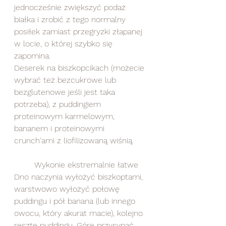
jednocześnie zwiększyć podaż 
białka i zrobić z tego normalny 
posiłek zamiast przegryzki złapanej 
w locie, o której szybko się 
zapomina.
Deserek na biszkopcikach (możecie 
wybrać też bezcukrowe lub 
bezglutenowe jeśli jest taka 
potrzeba), z puddingiem 
proteinowym karmelowym, 
bananem i proteinowymi 
crunch'ami z liofilizowaną wiśnią. 
	Wykonie ekstremalnie łatwe  
Dno naczynia wyłożyć biszkoptami, 
warstwowo wyłożyć połowę 
puddingu i pół banana (lub innego 
owocu, który akurat macie), kolejno 
resztę puddingu. Górę przysypać 