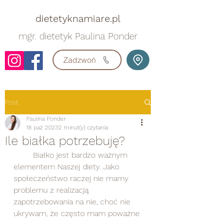
dietetyknamiare.pl
mgr. dietetyk Paulina Ponder
Zadzwoń
Post
Paulina Ponder
18 paź 2023
2 minut(y) czytania
Ile białka potrzebuję?
	Białko jest bardzo ważnym 
elementem Naszej diety. Jako 
społeczeństwo raczej nie mamy 
problemu z realizacją 
zapotrzebowania na nie, choć nie 
ukrywam, że często mam poważne 