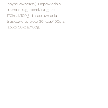
innymi owocami). Odpowiednio 
97kcal/100g, 71Kcal/100g i aż 
170kcal/100g, dla porównania 
truskawki to tylko 30 kcal/100g a 
jabłko 50kcal/100g.