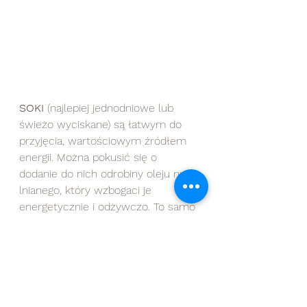
SOKI
 (najlepiej jednodniowe lub 
świeżo wyciskane) są łatwym do 
przyjęcia, wartościowym źródłem 
energii. Można pokusić się o 
dodanie do nich odrobiny oleju np. 
lnianego, który wzbogaci je 
energetycznie i odżywczo. To samo 
dotyczy 
KOKTAJLI
, warto 
wmiksować w nie masło 
orzechowe, awokado, płatki 
zbożowe czy olej roślinny.