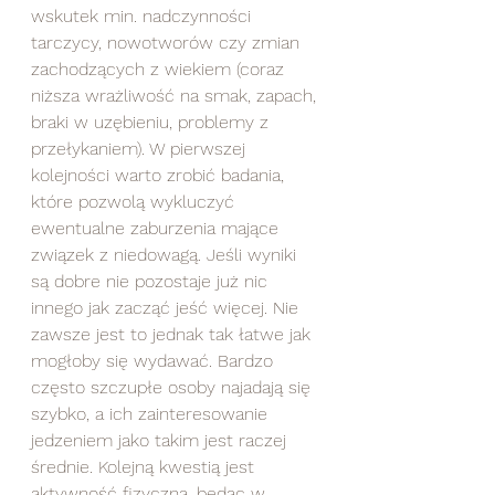
wskutek min. nadczynności 
tarczycy, nowotworów czy zmian 
zachodzących z wiekiem (coraz 
niższa wrażliwość na smak, zapach, 
braki w uzębieniu, problemy z 
przełykaniem). W pierwszej 
kolejności warto zrobić badania, 
które pozwolą wykluczyć 
ewentualne zaburzenia mające 
związek z niedowagą. Jeśli wyniki 
są dobre nie pozostaje już nic 
innego jak zacząć jeść więcej. Nie 
zawsze jest to jednak tak łatwe jak 
mogłoby się wydawać. Bardzo 
często szczupłe osoby najadają się 
szybko, a ich zainteresowanie 
jedzeniem jako takim jest raczej 
średnie. Kolejną kwestią jest 
aktywność fizyczna, będąc w 