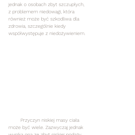
jednak o osobach zbyt szczupłych, 
z problemem niedowagi, która 
również może być szkodliwa dla 
zdrowia, szczególnie kiedy 
współwystępuje z niedożywieniem. 
	Przyczyn niskiej masy ciała 
może być wiele. Zazwyczaj jednak 
wynika ona ze zbyt niskiej podaży 