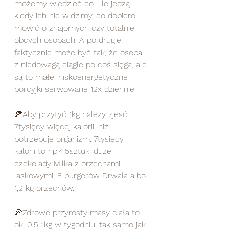
możemy wiedzieć co i ile jedzą 
kiedy ich nie widzimy, co dopiero 
mówić o znajomych czy totalnie 
obcych osobach. A po drugie 
faktycznie może być tak, że osoba 
z niedowagą ciągle po coś sięga, ale 
są to małe, niskoenergetyczne 
porcyjki serwowane 12x dziennie. 
🍕Aby przytyć 1kg należy zjeść 
7tysięcy więcej kalorii, niż 
potrzebuje organizm. 7tysięcy 
kalorii to np.4,5sztuki dużej 
czekolady Milka z orzechami 
laskowymi, 8 burgerów Drwala albo 
1,2 kg orzechów.  
🍕Zdrowe przyrosty masy ciała to 
ok. 0,5-1kg w tygodniu, tak samo jak 