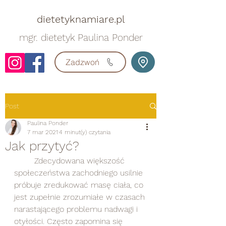
dietetyknamiare.pl
mgr. dietetyk Paulina Ponder
Zadzwoń
Post
Paulina Ponder
7 mar 2021
4 minut(y) czytania
Jak przytyć?
	Zdecydowana większość 
społeczeństwa zachodniego usilnie 
próbuje zredukować masę ciała, co 
jest zupełnie zrozumiałe w czasach 
narastającego problemu nadwagi i 
otyłości. Często zapomina się 