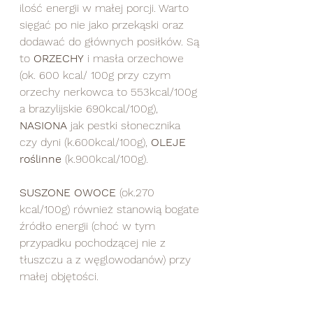
ilość energii w małej porcji. Warto 
sięgać po nie jako przekąski oraz 
dodawać do głównych posiłków. Są 
to 
ORZECHY
 i masła orzechowe 
(ok. 600 kcal/ 100g przy czym 
orzechy nerkowca to 553kcal/100g 
a brazylijskie 690kcal/100g), 
NASIONA
 jak pestki słonecznika 
czy dyni (k.600kcal/100g), 
OLEJE 
roślinne
 (k.900kcal/100g). 
SUSZONE OWOCE
 (ok.270 
kcal/100g) również stanowią bogate 
źródło energii (choć w tym 
przypadku pochodzącej nie z 
tłuszczu a z węglowodanów) przy 
małej objętości.