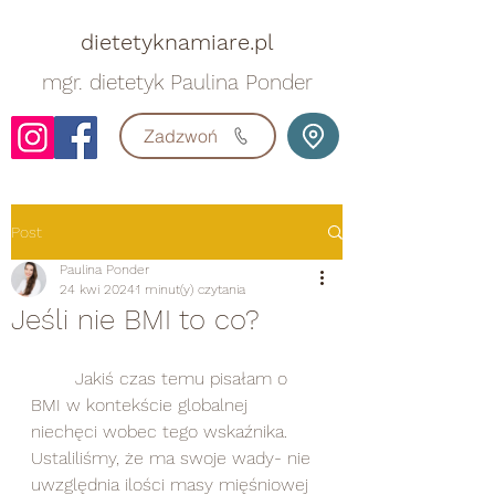
dietetyknamiare.pl
mgr. dietetyk Paulina Ponder
Zadzwoń
Post
Paulina Ponder
24 kwi 2024
1 minut(y) czytania
Jeśli nie BMI to co?
	Jakiś czas temu pisałam o 
BMI w kontekście globalnej 
niechęci wobec tego wskaźnika. 
Ustaliliśmy, że ma swoje wady- nie 
uwzględnia ilości masy mięśniowej 