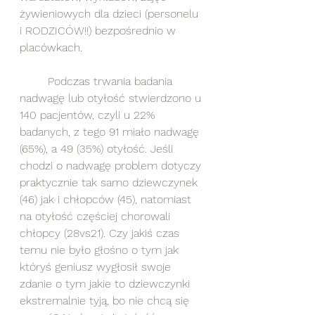
żywieniowych dla dzieci (personelu 
i RODZICÓW!!) bezpośrednio w 
placówkach. 
	Podczas trwania badania 
nadwagę lub otyłość stwierdzono u 
140 pacjentów, czyli u 22% 
badanych, z tego 91 miało nadwagę 
(65%), a 49 (35%) otyłość. Jeśli 
chodzi o nadwagę problem dotyczy 
praktycznie tak samo dziewczynek 
(46) jak i chłopców (45), natomiast 
na otyłość częściej chorowali 
chłopcy (28vs21). Czy jakiś czas 
temu nie było głośno o tym jak 
któryś geniusz wygłosił swoje 
zdanie o tym jakie to dziewczynki 
ekstremalnie tyją, bo nie chcą się 