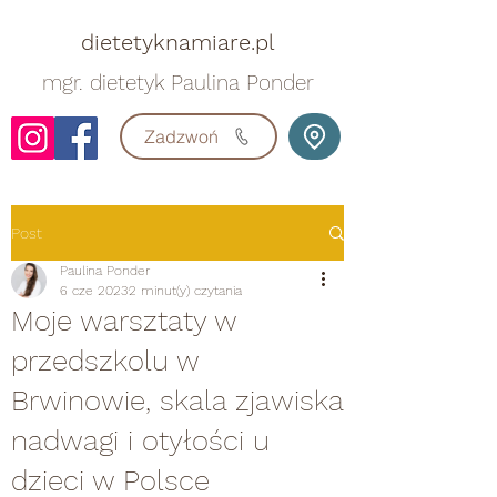
dietetyknamiare.pl
mgr. dietetyk Paulina Ponder
Zadzwoń
Post
Paulina Ponder
6 cze 2023
2 minut(y) czytania
Moje warsztaty w
przedszkolu w
Brwinowie, skala zjawiska
nadwagi i otyłości u
dzieci w Polsce