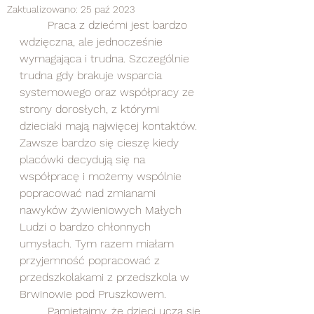
Zaktualizowano:
25 paź 2023
	Praca z dziećmi jest bardzo 
wdzięczna, ale jednocześnie 
wymagająca i trudna. Szczególnie 
trudna gdy brakuje wsparcia 
systemowego oraz współpracy ze 
strony dorosłych, z którymi 
dzieciaki mają najwięcej kontaktów. 
Zawsze bardzo się cieszę kiedy 
placówki decydują się na 
współpracę i możemy wspólnie 
popracować nad zmianami 
nawyków żywieniowych Małych 
Ludzi o bardzo chłonnych 
umysłach. Tym razem miałam 
przyjemność popracować z 
przedszkolakami z przedszkola w 
Brwinowie pod Pruszkowem.
	Pamiętajmy, że dzieci uczą się 