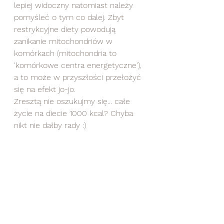
lepiej widoczny natomiast należy 
pomyśleć o tym co dalej. Zbyt 
restrykcyjne diety powodują 
zanikanie mitochondriów w 
komórkach (mitochondria to 
'komórkowe centra energetyczne'), 
a to może w przyszłości przełożyć 
się na efekt jo-jo.  
Zresztą nie oszukujmy się... całe 
życie na diecie 1000 kcal? Chyba 
nikt nie dałby rady :)