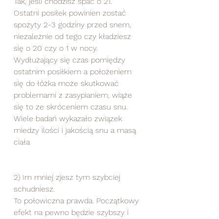
Tak, jeśli chodzisz spać o 21. 
Ostatni posiłek powinien zostać 
spożyty 2-3 godziny przed snem, 
niezależnie od tego czy kładziesz 
się o 20 czy o 1 w nocy.  
Wydłużający się czas pomiędzy 
ostatnim posiłkiem a położeniem 
się do łóżka może skutkować 
problemami z zasypianiem, wiąże 
się to ze skróceniem czasu snu. 
Wiele badań wykazało związek 
miedzy ilości i jakością snu a masą 
ciała
2) Im mniej zjesz tym szybciej 
schudniesz.
To połowiczna prawda. Początkowy 
efekt na pewno będzie szybszy i 