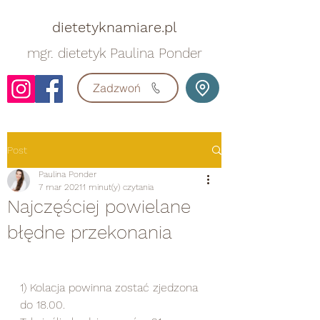
dietetyknamiare.pl
mgr. dietetyk Paulina Ponder
Zadzwoń
Post
Paulina Ponder
7 mar 2021
1 minut(y) czytania
Najczęściej powielane
błędne przekonania
1) Kolacja powinna zostać zjedzona 
do 18.00. 