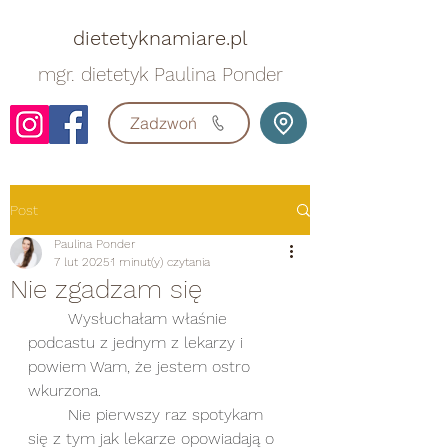
dietetyknamiare.pl
mgr. dietetyk Paulina Ponder
Zadzwoń
Post
Paulina Ponder
7 lut 2025
1 minut(y) czytania
Nie zgadzam się
	Wysłuchałam właśnie 
podcastu z jednym z lekarzy i 
powiem Wam, że jestem ostro 
wkurzona. 
	Nie pierwszy raz spotykam 
się z tym jak lekarze opowiadają o 