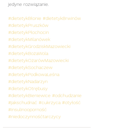
jedyne rozwiązanie.
#dietetykBłonie
#dietetykBrwinów
#dietetykPruszków
#dietetykPłochocin
#dietetykMilanówek
#dietetykGrodziskMazowiecki
#dietetykBożaWola
#dietetykOżarówMazowiecki
#dietetykSochaczew
#dietetykPodkowaLeśna
#dietetykNadarzyn
#dietetykOtrębusy
#dietetykBieniewice
#odchudzanie
#jakschudnać
#cukrzyca
#otyłość
#insulinooporność
#niedoczynnośćtarczycy