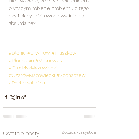
Nie uważacie, że w świecie cukrem 
płynącym robienie problemu z tego 
czy i kiedy jeść owoce wydaje się 
absurdalne?
#Błonie
#Brwinów
#Pruszków
#Płochocin
#Milanówek
#GrodziskMazowiecki
#OżarówMazowiecki
#Sochaczew
#PodkowaLeśna
Zobacz wszystkie
Ostatnie posty