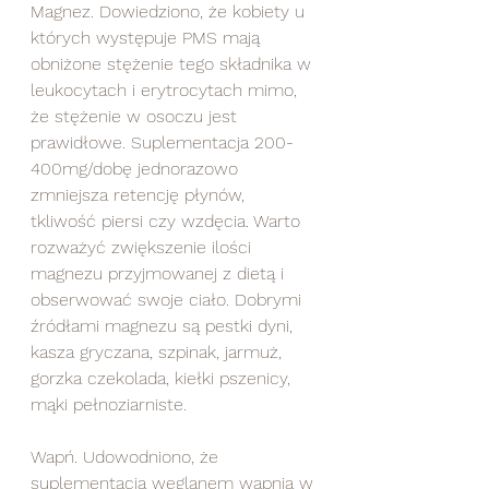
Magnez. Dowiedziono, że kobiety u 
których występuje PMS mają 
obniżone stężenie tego składnika w 
leukocytach i erytrocytach mimo, 
że stężenie w osoczu jest 
prawidłowe. Suplementacja 200-
400mg/dobę jednorazowo 
zmniejsza retencję płynów, 
tkliwość piersi czy wzdęcia. Warto 
rozważyć zwiększenie ilości 
magnezu przyjmowanej z dietą i 
obserwować swoje ciało. Dobrymi 
źródłami magnezu są pestki dyni, 
kasza gryczana, szpinak, jarmuż, 
gorzka czekolada, kiełki pszenicy, 
mąki pełnoziarniste.
Wapń. Udowodniono, że 
suplementacja węglanem wapnia w 