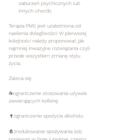
zaburzeń psychicznych lub 
innych chorób.   	
Terapia PMS jest uzależniona od 
nasilenia dolegliwości. W pierwszej 
kolejności należy proponować jak 
najmniej inwazyjne rozwiązania czyli 
przede wszystkim zmianę stylu 
życia. 
Zaleca się:
☕ograniczenie stosowania używek 
zawierających kofeinę 
🍷ograniczenie spożycia alkoholu
🧂zredukowanie spożywania soli, 
ponieważ w fazie lutealnej, często 