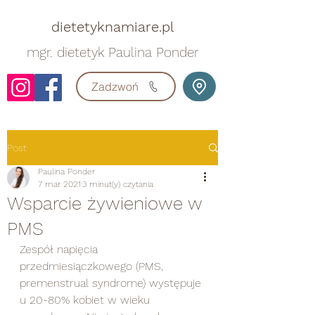
dietetyknamiare.pl
mgr. dietetyk Paulina Ponder
Zadzwoń
Post
Paulina Ponder
7 mar 2021
3 minut(y) czytania
Wsparcie żywieniowe w
PMS
Zespół napięcia 
przedmiesiączkowego (PMS, 
premenstrual syndrome) występuje 
u 20-80% kobiet w wieku 