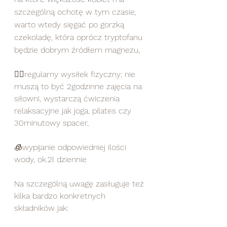
szczególną ochotę w tym czasie, 
warto wtedy sięgać po gorzką 
czekoladę, która oprócz tryptofanu 
będzie dobrym źródłem magnezu,
🏊‍♀️regularny wysiłek fizyczny; nie 
muszą to być 2godzinne zajęcia na 
siłowni, wystarczą ćwiczenia 
relaksacyjne jak joga, pilates czy 
30minutowy spacer,
🧊wypijanie odpowiedniej ilości 
wody, ok.2l dziennie
Na szczególną uwagę zasługuje też 
kilka bardzo konkretnych 
składników jak: