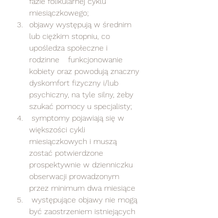
fazie folikularnej cyklu 
miesiączkowego;  	
objawy występują w średnim 
lub ciężkim stopniu, co 
upośledza społeczne i 
rodzinne 	funkcjonowanie 
kobiety oraz powodują znaczny 
dyskomfort fizyczny i/lub 
psychiczny, na tyle silny, żeby 
szukać pomocy u specjalisty;
 symptomy pojawiają się w 
większości cykli 
miesiączkowych i muszą 
zostać potwierdzone 	
prospektywnie w dzienniczku 
obserwacji prowadzonym 
przez minimum dwa miesiące
 występujące objawy nie mogą 
być zaostrzeniem istniejących 