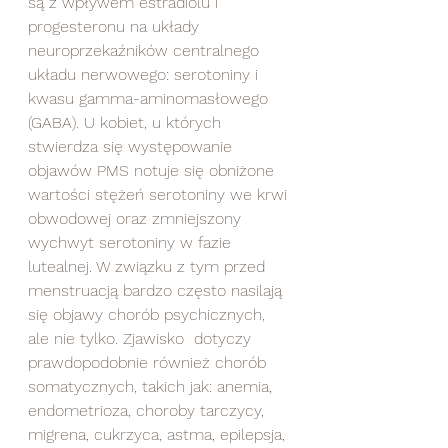
są z wpływem estradiolu i 
progesteronu na układy 
neuroprzekaźników centralnego 
układu nerwowego: serotoniny i 
kwasu gamma-aminomasłowego 
(GABA). U kobiet, u których 
stwierdza się występowanie 
objawów PMS notuje się obniżone 
wartości stężeń serotoniny we krwi 
obwodowej oraz zmniejszony 
wychwyt serotoniny w fazie 
lutealnej. W związku z tym przed 
menstruacją bardzo często nasilają 
się objawy chorób psychicznych, 
ale nie tylko. Zjawisko  dotyczy 
prawdopodobnie również chorób 
somatycznych, takich jak: anemia, 
endometrioza, choroby tarczycy, 
migrena, cukrzyca, astma, epilepsja, 