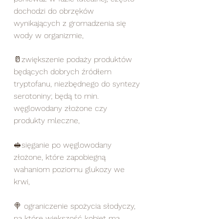
dochodzi do obrzęków 
wynikających z gromadzenia się 
wody w organizmie,
🥛zwiększenie podaży produktów 
będących dobrych źródłem 
tryptofanu, niezbędnego do syntezy 
serotoniny; będą to min. 
węglowodany złożone czy 
produkty mleczne,
🥪sięganie po węglowodany 
złożone, które zapobiegną 
wahaniom poziomu glukozy we 
krwi,
🍭 ograniczenie spożycia słodyczy, 
na które większość kobiet ma 