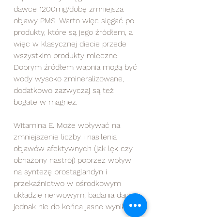
dawce 1200mg/dobę zmniejsza 
objawy PMS. Warto więc sięgać po 
produkty, które są jego źródłem, a 
więc w klasycznej diecie przede 
wszystkim produkty mleczne. 
Dobrym źródłem wapnia mogą być 
wody wysoko zmineralizowane, 
dodatkowo zazwyczaj są też 
bogate w magnez.
Witamina E. Może wpływać na 
zmniejszenie liczby i nasilenia 
objawów afektywnych (jak lęk czy 
obnażony nastrój) poprzez wpływ 
na syntezę prostaglandyn i 
przekaźnictwo w ośrodkowym 
układzie nerwowym, badania dają 
jednak nie do końca jasne wyniki.