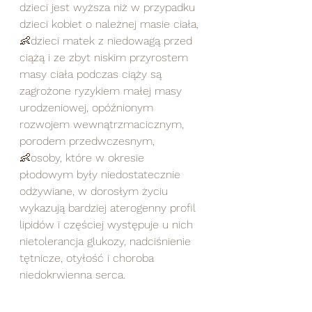
dzieci jest wyższa niż w przypadku 
dzieci kobiet o należnej masie ciała,
👶dzieci matek z niedowagą przed 
ciążą i ze zbyt niskim przyrostem 
masy ciała podczas ciąży są 
zagrożone ryzykiem małej masy 
urodzeniowej, opóźnionym 
rozwojem wewnątrzmacicznym, 
porodem przedwczesnym, 
👶osoby, które w okresie 
płodowym były niedostatecznie 
odżywiane, w dorosłym życiu 
wykazują bardziej aterogenny profil 
lipidów i częściej występuje u nich 
nietolerancja glukozy, nadciśnienie 
tętnicze, otyłość i choroba 
niedokrwienna serca.