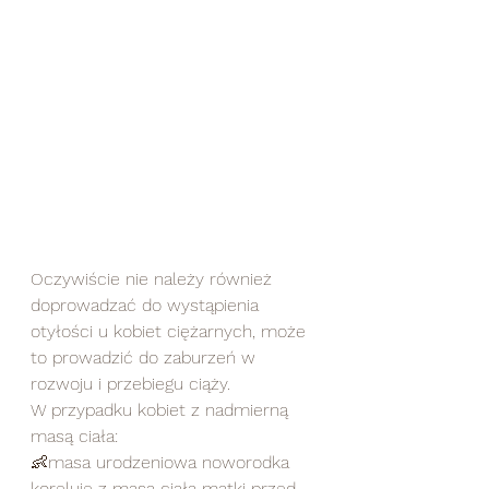
Oczywiście nie należy również 
doprowadzać do wystąpienia 
otyłości u kobiet ciężarnych, może 
to prowadzić do zaburzeń w 
rozwoju i przebiegu ciąży. 
W przypadku kobiet z nadmierną 
masą ciała:
👶masa urodzeniowa noworodka 
koreluje z masą ciała matki przed 