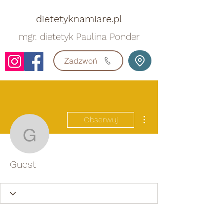
dietetyknamiare.pl
mgr. dietetyk Paulina Ponder
Zadzwoń
Więcej działań
Obserwuj
Guest
Guest