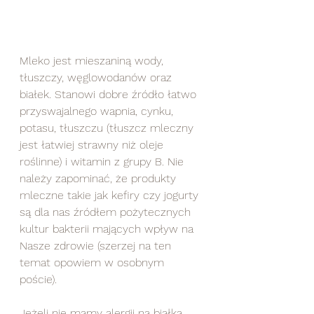
Mleko jest mieszaniną wody, 
tłuszczy, węglowodanów oraz 
białek. Stanowi dobre źródło łatwo 
przyswajalnego wapnia, cynku, 
potasu, tłuszczu (tłuszcz mleczny 
jest łatwiej strawny niż oleje 
roślinne) i witamin z grupy B. Nie 
należy zapominać, że produkty 
mleczne takie jak kefiry czy jogurty 
są dla nas źródłem pożytecznych 
kultur bakterii mających wpływ na 
Nasze zdrowie (szerzej na ten 
temat opowiem w osobnym 
poście). 
Jeżeli nie mamy alergii na białka 