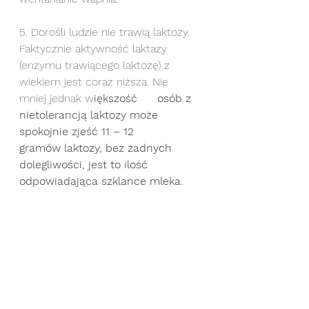
5. Dorośli ludzie nie trawią laktozy. 
Faktycznie aktywność laktazy 
(enzymu trawiącego laktozę) z 
wiekiem jest coraz niższa. Nie 
mniej jednak w
iększość 	osób z 
nietolerancją laktozy może 
spokojnie zjeść 11 – 12 	
gramów laktozy, bez żadnych 
dolegliwości, jest to ilość 
odpowiadająca szklance mleka.