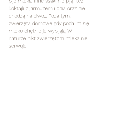
pije mleka. Inne ssaki nie piją  też 
koktajli z jarmużem i chia oraz nie 
chodzą na piwo... Poza tym, 
zwierzęta domowe gdy poda im się 
mleko chętnie je wypijają. W 
naturze nikt zwierzętom mleka nie 
serwuje.  