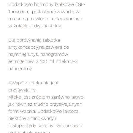
Dodatkowo hormony białkowe (IGF-
1, insulina, 	prolaktyna) zawarte w 
mleku są trawione i unieczynniane 
w żołądku i dwunastnicy.  
Dla porównania tabletka 
antykoncepcyjna zawiera co 
najmniej 15tys. nanogramów 
estrogenów, a 100 ml mleka 2-3 
nanogramy. 
4.Wapń z mleka nie jest 
przyswajalny.  
Mleko jest źródłem zarówno łatwo, 
jak również trudno przyswajalnych 
form wapnia. Dodatkowo laktoza, 
niektóre aminokwasy i 
fosfopeptydy kazeiny  wspomagać 
wchłanianie wapnia.  