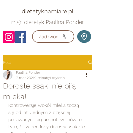
dietetyknamiare.pl
mgr. dietetyk Paulina Ponder
Zadzwoń
Post
Paulina Ponder
7 mar 2021
2 minut(y) czytania
Dorosłe ssaki nie piją
mleka!
Kontrowersje wokół mleka toczą 
się od lat. Jednym z częściej 
podawanych argumentów mówi o 
tym, że żaden inny dorosły ssak nie 