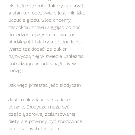
niskiego stężenia glukozy we krwi) 
a stan ten odczuwany jest min.jako 
uczucie głodu. Głód chcemy 
zaspokoić znowu sięgając po coś 
do jedzenia (często znowu coś 
słodkiego). I tak trwa błędne koło.... 
Warto też dodać, że cukier 
najzwyczajniej w świecie uzależnia 
pobudzając ośrodek nagrody w 
mózgu.   
Jak więc przestać jeść słodycze? 
Jest to niewłaściwie zadane 
pytanie. Słodycze mogą być 
częścią zdrowej zbilansowanej 
diety, ale powinny być spożywane 
w rozsądnych ilościach. 