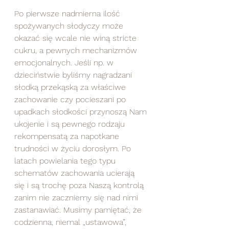
Po pierwsze nadmierna ilość 
spożywanych słodyczy może 
okazać się wcale nie winą stricte 
cukru, a pewnych mechanizmów 
emocjonalnych. Jeśli np. w 
dzieciństwie byliśmy nagradzani 
słodką przekąską za właściwe 
zachowanie czy pocieszani po 
upadkach słodkości przynoszą Nam 
ukojenie i są pewnego rodzaju 
rekompensatą za napotkane 
trudności w życiu dorosłym. Po 
latach powielania tego typu 
schematów zachowania ucierają 
się i są trochę poza Naszą kontrolą 
zanim nie zaczniemy się nad nimi 
zastanawiać. Musimy pamiętać, że 
codzienna, niemal „ustawowa”, 