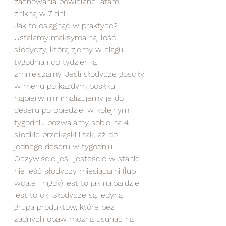
zachowania powielane latami 
znikną w 7 dni. 
Jak to osiągnąć w praktyce? 
Ustalamy maksymalną ilość 
słodyczy, którą zjemy w ciągu 
tygodnia i co tydzień ją 
zmniejszamy. Jeśli słodycze gościły 
w menu po każdym posiłku 
najpierw minimalizujemy je do 
deseru po obiedzie, w kolejnym 
tygodniu pozwalamy sobie na 4 
słodkie przekąski i tak, aż do 
jednego deseru w tygodniu. 
Oczywiście jeśli jesteście w stanie 
nie jeść słodyczy miesiącami (lub 
wcale i nigdy) jest to jak najbardziej 
jest to ok. Słodycze są jedyną 
grupą produktów, które bez 
żadnych obaw można usunąć na 