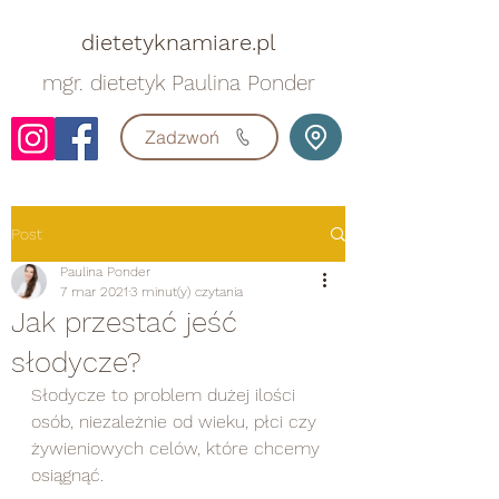
dietetyknamiare.pl
mgr. dietetyk Paulina Ponder
Zadzwoń
Post
Paulina Ponder
7 mar 2021
3 minut(y) czytania
Jak przestać jeść
słodycze?
Słodycze to problem dużej ilości 
osób, niezależnie od wieku, płci czy 
żywieniowych celów, które chcemy 
osiągnąć.