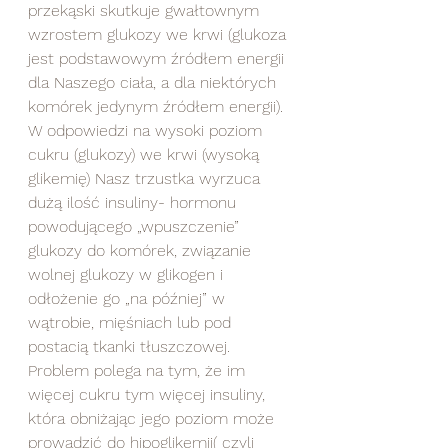
przekąski skutkuje gwałtownym 
wzrostem glukozy we krwi (glukoza 
jest podstawowym źródłem energii 
dla Naszego ciała, a dla niektórych 
komórek jedynym źródłem energii). 
W odpowiedzi na wysoki poziom 
cukru (glukozy) we krwi (wysoką 
glikemię) Nasz trzustka wyrzuca 
dużą ilość insuliny- hormonu 
powodującego „wpuszczenie” 
glukozy do komórek, związanie 
wolnej glukozy w glikogen i 
odłożenie go „na później” w 
wątrobie, mięśniach lub pod 
postacią tkanki tłuszczowej. 
Problem polega na tym, że im 
więcej cukru tym więcej insuliny, 
która obniżając jego poziom może 
prowadzić do hipoglikemii( czyli 