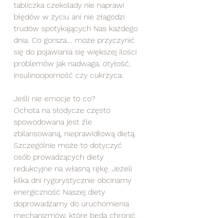
tabliczka czekolady nie naprawi 
błędów w życiu ani nie złagodzi 
trudów spotykających Nas każdego 
dnia. Co gorsza.... może przyczynić 
się do pojawiania się większej ilości 
problemów jak nadwaga, otyłość, 
insulinooporność czy cukrzyca.  
Jeśli nie emocje to co? 
Ochota na słodycze często 
spowodowana jest źle 
zbilansowaną, nieprawidłową dietą. 
Szczególnie może to dotyczyć 
osób prowadzących diety 
redukcyjne na własną rękę. Jeżeli 
kilka dni rygorystycznie obcinamy 
energiczność Naszej diety 
doprowadzamy do uruchomienia 
mechanizmów, które będą chronić 