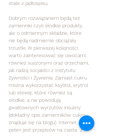
stałe z jadłospisu.   
Dobrym rozwiązaniem będą też 
zamienniki czyli słodkie produkty, 
ale o odmiennym składzie, które 
nie będą nadmiernie obciążały 
trzustki. W pierwszej kolejności 
warto zainteresować się owocami, 
również suszonymi oraz orzechami, 
jak radzą socjaliści z Instytutu 
Żywności i Żywienia. Zamiast cukru 
można wykorzystać ksylitol, erytrol 
lub stewię, które również są 
słodkie, a nie powodują 
gwałtownych wyrzutów insuliny 
(dokładny opis zamienników cukru 
znajduje się na blogu). Internet 
pełen jest przepisów na ciasta  z 
warzyw, strączków, owoców czy 