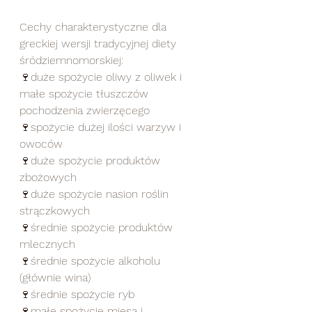
Cechy charakterystyczne dla 
greckiej wersji tradycyjnej diety 
śródziemnomorskiej:   
🍷duże spożycie oliwy z oliwek i 
małe spożycie tłuszczów 
pochodzenia zwierzęcego 
🍷spożycie dużej ilości warzyw i 
owoców  	 
🍷duże spożycie produktów 
zbożowych  	 
🍷duże spożycie nasion roślin 
strączkowych  	  
🍷średnie spożycie produktów 
mlecznych  	 
🍷średnie spożycie alkoholu 
(głównie wina)  	 
🍷średnie spożycie ryb  	 
🍷małe spożycie mięsa i 