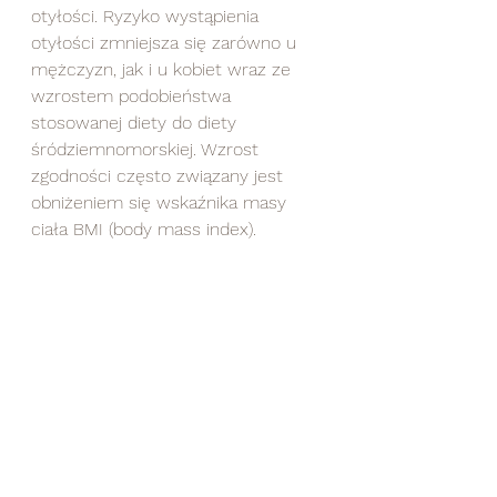
otyłości. Ryzyko wystąpienia 
otyłości zmniejsza się zarówno u 
mężczyzn, jak i u kobiet wraz ze 
wzrostem podobieństwa 
stosowanej diety do diety 
śródziemnomorskiej. Wzrost 
zgodności często związany jest 
obniżeniem się wskaźnika masy 
ciała BMI (body mass index).