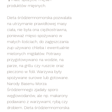
produktów mięsnych.  	  
Dieta śródziemnomorska pozwalała 
na utrzymanie prawidłowej masy 
ciała, nie była ona ciężkostrawna, 
ponieważ mięso spożywano w 
małych ilościach, do zagęszczania 
zup używano chleba i ewentualnie 
mielonych migdałów. Potrawy 
przygotowywano na wodzie, na 
parze, na grillu czy ruszcie oraz 
pieczono w folii. Warzywa były 
spożywane surowe lub gotowane. 
Narody Basenu Morza 
Śródziemnego zjadały sporo 
węglowodanów, ale np. makarony 
podawano z warzywami, rybą czy 
drobiem. Dieta śródziemnomorska 