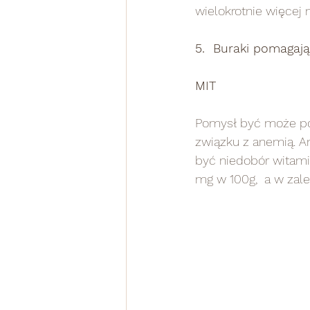
wielokrotnie więcej 
5.  Buraki pomagają
MIT
Pomysł być może pow
związku z anemią. An
być niedobór witami
mg w 100g,  a w zal