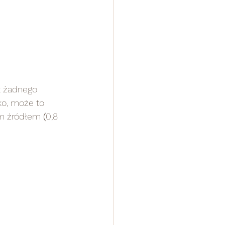
k żadnego 
ko, może to 
ym źródłem 
(
0,8 