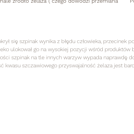
e źródło żelaza ( czego dowodzi przemiana 	Popey'ea z 
okrył się szpinak wynika z błędu człowieka, przecinek p
leko ulokował go na wysokiej pozycji wśród produktów 
tości szpinak na tle innych warzyw wypada naprawdę do
ć kwasu szczawiowego przyswajalność żelaza jest bardz