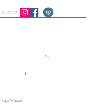
516 357 475
ikuje Wasze 