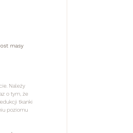
rost masy 
ie. Należy 
az o tym, że 
edukcji tkanki 
niu poziomu 