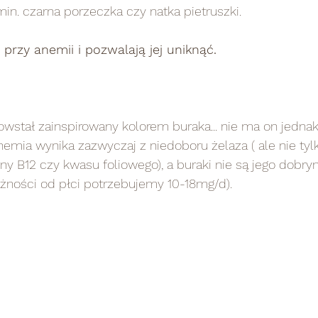
min. czarna porzeczka czy natka pietruszki.  
 przy anemii i pozwalają jej uniknąć. 
stał zainspirowany kolorem buraka... nie ma on jedna
emia wynika zazwyczaj z niedoboru żelaza ( ale nie tyl
ny B12 czy kwasu foliowego), a buraki nie są jego dobr
eżności od płci potrzebujemy 10-18mg/d).