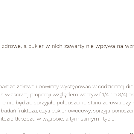
 zdrowe, a cukier w nich zawarty nie wpływa na wz
ardzo zdrowe i powinny występować w codziennej diec
h właściwej proporcji względem warzyw ( 1/4 do 3/4) or
nie nie będzie sprzyjało polepszeniu stanu zdrowia czy r
 badań fruktoza, czyli cukier owocowy, sprzyja ponosze
ntezie tłuszczu w wątrobie, a tym samym- tyciu.    