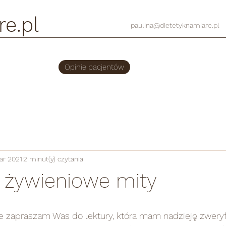
re.pl
paulina@dietetyknamiare.pl
Opinie pacjentów
ar 2021
2 minut(y) czytania
żywieniowe mity
e zapraszam Was do lektury, która mam nadzieję zweryf