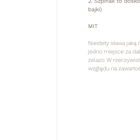
2. Szpinak to doskonal
bajki)
MIT
Niestety sława jaką 
jedno miejsce za da
żelazo. W rzeczywis
względu na zawartoś