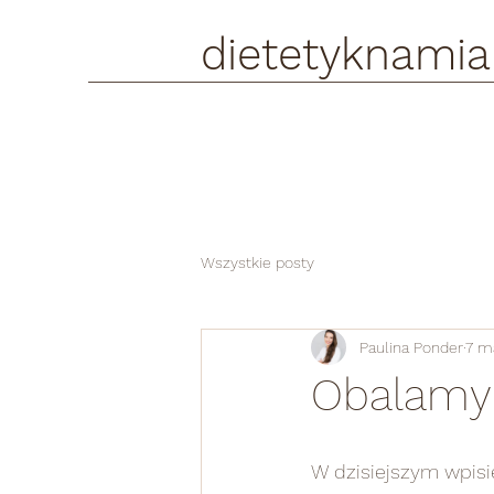
dietetyknamia
Wszystkie posty
Paulina Ponder
7 m
Obalamy 
W dzisiejszym wpisi