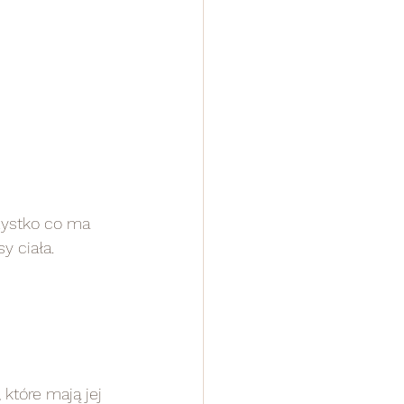
zystko co ma 
 ciała.  
które mają jej 