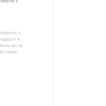
ostawiony o 
bogatych w 
brze, ale ze 
o słaba.    