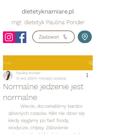
dietetyknamiare.pl
mgr. dietetyk Paulina Ponder
Zadzwoń
Post
Paulina Ponder
13 wrz 2024
1 minut(y) czytania
Normalne jedzenie jest
normalne
	Wiecie, doczekaliśmy bardzo 
dziwnych czasów. Nikt nie dziwi się 
kiedy sięgamy po fast foody, 
słodycze, chipsy. Zdziwienie 