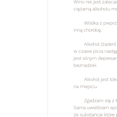
Wino nie jest zaleca
ciężarną alkoholu m
	Wódka z pieprzem (albo bez) nie pomoże na katar, kaszel, ból gardła, grypę ani żadną 
inną chorobę.
	Alkohol (żaden) nie pomoże długoterminowo poczuć się lepiej. Ok., u większości ludzi 
w czasie picia nastę
jest silnym depresa
beznadziei.
	Alkohol jest toksyczny i przypisywanie mu wartości pro zdrowotnych jest totalnie nie 
na miejscu.
	Zgadzam się z tym, że wszystko jest dla ludzi jeśli umiejętnie z tego korzystamy. 
Sama uwielbiam spot
że substancje które