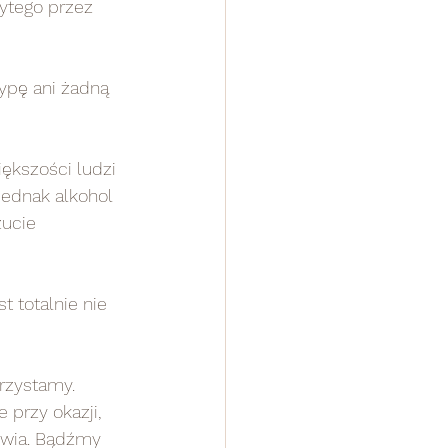
żytego przez 
jednak alkohol 
ucie 
przy okazji, 
owia. Bądźmy 