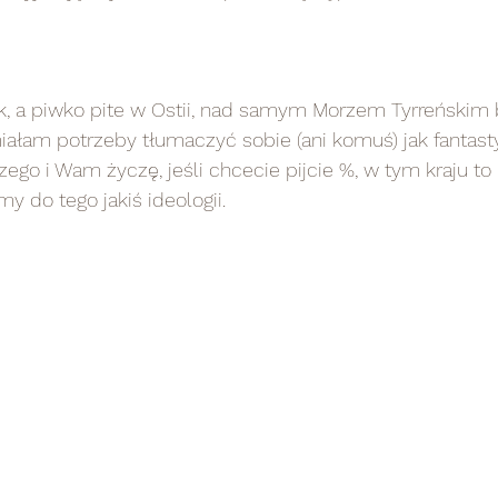
ek, a piwko pite w Ostii, nad samym Morzem Tyrreńskim 
ałam potrzeby tłumaczyć sobie (ani komuś) jak fantast
ego i Wam życzę, jeśli chcecie pijcie %, w tym kraju to l
y do tego jakiś ideologii.