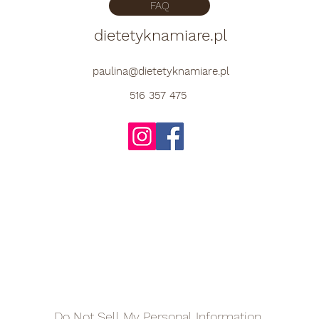
FAQ
dietetyknamiare.pl
paulina@dietetyknamiare.pl
516 357 475
Do Not Sell My Personal Information