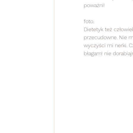
poważni!
foto.
Dietetyk też człowi
przecudowne. Nie mi
wyczyści mi nerki. Cz
błagam! nie dorabiajm