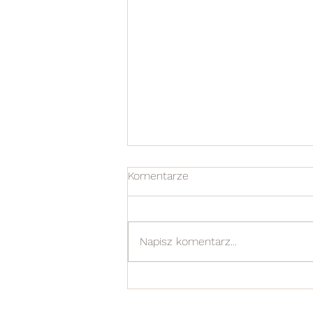
Komentarze
Napisz komentarz...
Czy sprzedaje suplementy?
Jak szybko schudnę?