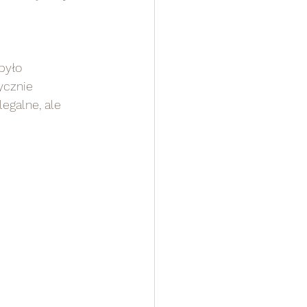
było 
ycznie 
egalne, ale 