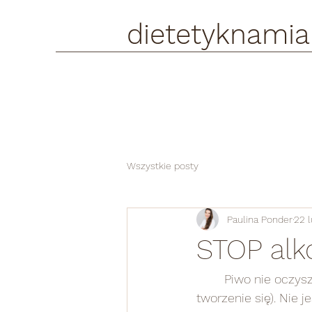
dietetyknamia
Wszystkie posty
Paulina Ponder
22 
STOP al
	Piwo nie oczyszcza nerek z piasku i kamieni (za to może wręcz wzmagać ich 
tworzenie się). Nie 