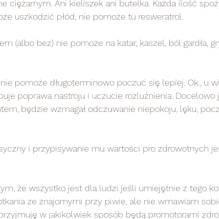
ne ciężarnym. Ani kieliszek ani butelka. Każda ilość spo
oże uszkodzić płód, nie pomoże tu resweratrol.
puje poprawa nastroju i uczucie rozluźnienia. Docelowo 
ntem, będzie wzmagał odczuwanie niepokoju, lęku, pocz
kania ze znajomymi przy piwie, ale nie wmawiam sobie 
 przyjmuję w jakikolwiek sposób będą promotorami zdr