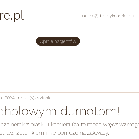
re.pl
paulina@dietetyknamiare.pl
Opinie pacjentów
lut 2024
1 minut(y) czytania
koholowym durnotom!
jest też izotonikiem i nie pomoże na zakwasy.