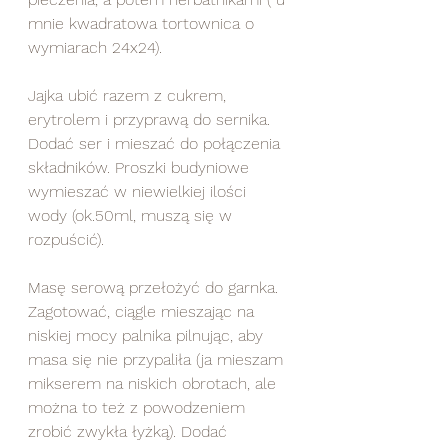
mnie kwadratowa tortownica o 
wymiarach 24x24).
Jajka ubić razem z cukrem, 
erytrolem i przyprawą do sernika. 
Dodać ser i mieszać do połączenia 
składników. Proszki budyniowe 
wymieszać w niewielkiej ilości 
wody (ok.50ml, muszą się w 
rozpuścić).
Masę serową przełożyć do garnka. 
Zagotować, ciągle mieszając na 
niskiej mocy palnika pilnując, aby 
masa się nie przypaliła (ja mieszam 
mikserem na niskich obrotach, ale 
można to też z powodzeniem 
zrobić zwykła łyżką). Dodać 