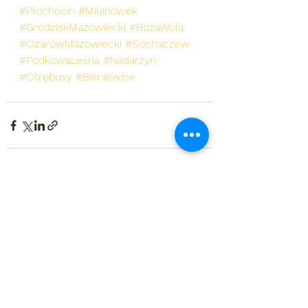
#Płochocin
#Milanówek
#GrodziskMazowiecki
#BożaWola
#OżarówMazowiecki
#Sochaczew
#PodkowaLeśna
#Nadarzyn
#Otrębusy
#Bieniewice
Zobacz wszystkie
Ostatnie posty