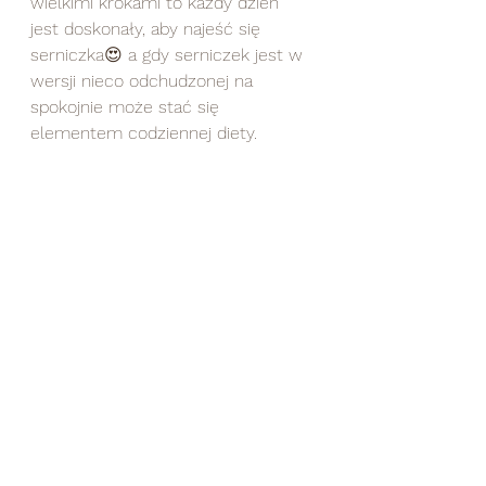
wielkimi krokami to każdy dzień 
jest doskonały, aby najeść się 
serniczka😍 a gdy serniczek jest w 
wersji nieco odchudzonej na 
spokojnie może stać się 
elementem codziennej diety.