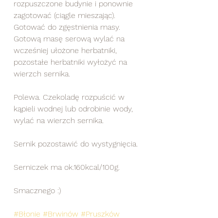
rozpuszczone budynie i ponownie 
zagotować (ciągle mieszając). 
Gotować do zgęstnienia masy. 
Gotową masę serową wylać na 
wcześniej ułożone herbatniki, 
pozostałe herbatniki wyłożyć na 
wierzch sernika.
Polewa. Czekoladę rozpuścić w 
kąpieli wodnej lub odrobinie wody, 
wylać na wierzch sernika. 
Sernik pozostawić do wystygnięcia.
Serniczek ma ok.160kcal/100g.
Smacznego :)
#Błonie
#Brwinów
#Pruszków