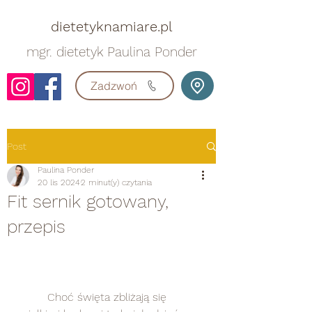
dietetyknamiare.pl
mgr. dietetyk Paulina Ponder
Zadzwoń
Post
Paulina Ponder
20 lis 2024
2 minut(y) czytania
Fit sernik gotowany,
przepis
	Choć święta zbliżają się 