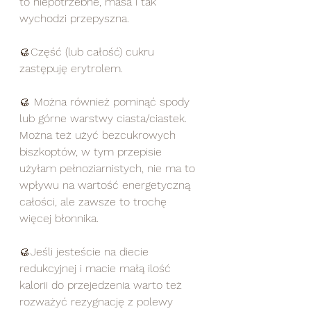
to niepotrzebne, masa i tak 
wychodzi przepyszna.
🥮Część (lub całość) cukru 
zastępuję erytrolem.
🥮 Można również pominąć spody 
lub górne warstwy ciasta/ciastek. 
Można też użyć bezcukrowych 
biszkoptów, w tym przepisie 
użyłam pełnoziarnistych, nie ma to 
wpływu na wartość energetyczną 
całości, ale zawsze to trochę 
więcej błonnika.
🥮Jeśli jesteście na diecie 
redukcyjnej i macie małą ilość 
kalorii do przejedzenia warto też 
rozważyć rezygnację z polewy 