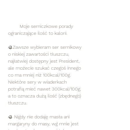
	Moje serniczkowe porady 
ograniczające ilość to kalorii.
🥮Zawsze wybieram ser sernikowy 
o niskiej zawartości tłuszczu, 
najłatwiej dostępny jest President, 
ale możecie szukać czegoś innego 
co ma mniej niż 100kcal/100g. 
Niektóre sery w wiaderkach 
potrafią mieć nawet 300kcal/100g, 
a to oznacza dużą ilość (zbędnego) 
tłuszczu.
🥮 Nigdy nie dodaję masła ani 
margaryny do masy, wg mnie jest 