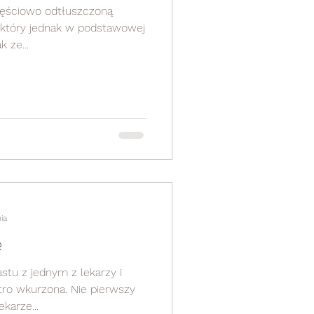
ęściowo odtłuszczoną
 który jednak w podstawowej
łuszczu ma sporo. Jak ze...
ia
ę
tu z jednym z lekarzy i
ona. Nie pierwszy
karze...