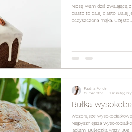
Niosę Wam dziś zwalającą 
ciasto to dalej ciasto! Dalej 
oczyszczona mąka. Często...
Paulina Ponder
12 mar 2025
1 minut(y) czy
Bułka wysokobia
Wczorajsze wysokobiałkowe, 
Najpyszniejsza wysokobiałko
jadłam. Bułeczka waży 80g,