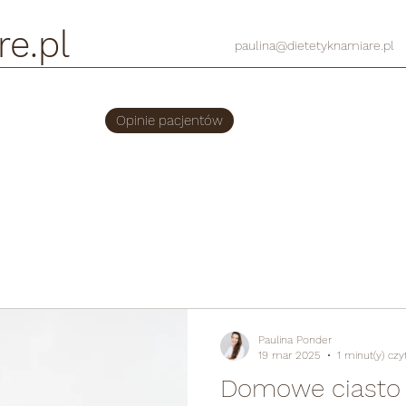
re.pl
paulina@dietetyknamiare.pl
Opinie pacjentów
Paulina Ponder
19 mar 2025
1 minut(y) czy
Domowe ciasto t