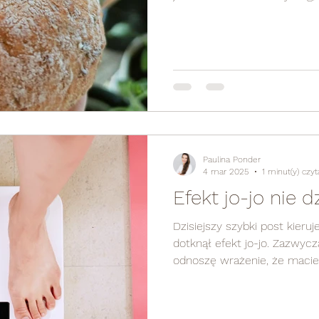
Paulina Ponder
4 mar 2025
1 minut(y) czyt
Efekt jo-jo n
Dzisiejszy szybki post kieru
dotknął efekt jo-jo. Zazwyc
odnoszę wrażenie, że macie.