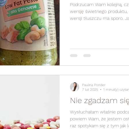
Podrzucam Wam kolejną, cz
wersję świetnego produktu,
wersji t
Paulina Ponder
7 lut 2025
1 minut(y) czytan
Nie zgadzam si
Wysłuchałam właśnie podcas
powiem Wam, że jestem ostro wkurz
raz spotykam się z tym jak le