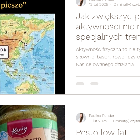
12 lut 2025
2 minut(y) czyt
Jak zwiększyć 
aktywności nie 
specjalnych tre
Aktywność fizyczna to nie t
siłownię, basen, rower czy
Nas celowanego działania....
Paulina Ponder
11 lut 2025
1 minut(y) czyta
Pesto low fat