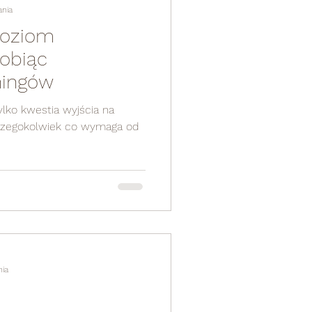
ania
poziom
robiąc
ningów
ylko kwestia wyjścia na
 czegokolwiek co wymaga od
nia