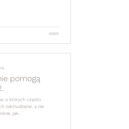
nia
 nie pomogą
.
ów, o których często
ch odchudzanie, a nie
nie, jak...