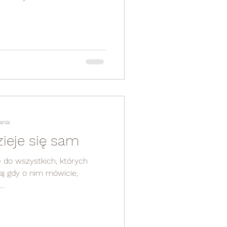
ania
ie dzieje się sam
je do wszystkich, których
zaj gdy o nim mówicie,
..