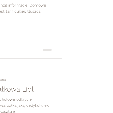
z nóg informację. Domowe
jest tam cukier, tłuszcz,
tania
łkowa Lidl
lidlowe odkrycie.
wa bułka jaką kiedykolwiek
 kosztuje...