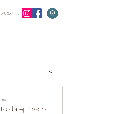
516 357 475
tania
o dalej ciasto