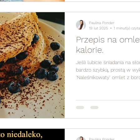
Paulina Ponder
19 lut 2025
1 minut(y) czyta
Przepis na omle
kalorie.
Jeśli lubicie śniadania na 
bardzo szybką, prostą w wy
'Naleśnikowaty' omlet z bor
Paulina Ponder