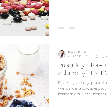
Paulina Ponder
4 lut 2025
2 minut(y) czyta
Produkty, które
schudnąć. Part 2
Dziś kolejna porcja produkt
wymyślicie jako wspierający
koniecznie tak jest. Jednocześ