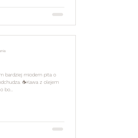
ania
ym bardziej miodem pita o
e odchudza. ☕Kawa z olejem
 bo...