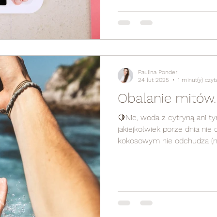
Paulina Ponder
24 lut 2025
1 minut(y) czyt
Obalanie mitów.
🍋Nie, woda z cytryną ani t
jakiejkolwiek porze dnia ni
kokosowym nie odchudza (no