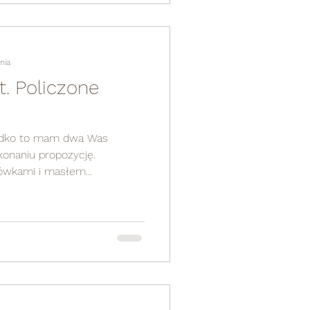
nia
t. Policzone
słodko to mam dwa Was
konaniu propozycję.
ówkami i masłem...