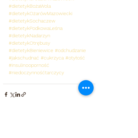
#dietetykBożaWola
#dietetykOżarówMazowiecki
#dietetykSochaczew
#dietetykPodkowaLeśna
#dietetykNadarzyn
#dietetykOtrębusy
#dietetykBieniewice
#odchudzanie
#jakschudnać
#cukrzyca
#otyłość
#insulinooporność
#niedoczynnośćtarczycy
Zobacz wszystkie
Ostatnie posty