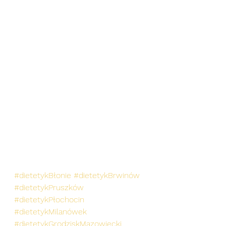
#dietetykBłonie
#dietetykBrwinów
#dietetykPruszków
#dietetykPłochocin
#dietetykMilanówek
#dietetykGrodziskMazowiecki