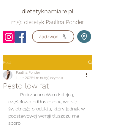
dietetyknamiare.pl
mgr. dietetyk Paulina Ponder
Zadzwoń
Post
Paulina Ponder
11 lut 2025
1 minut(y) czytania
Pesto low fat
	Podrzucam Wam kolejną, 
częściowo odtłuszczoną wersję 
świetnego produktu, który jednak w 
podstawowej wersji tłuszczu ma 
sporo.